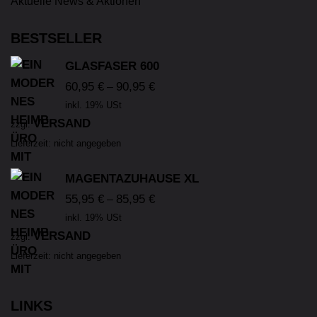
Aktuelle News & Aktionen
BESTSELLER
GLASFASER 600
60,95
€
90,95
€
–
inkl. 19% USt
VERSAND
zzgl.
Lieferzeit: nicht angegeben
MAGENTAZUHAUSE XL
55,95
€
85,95
€
–
inkl. 19% USt
VERSAND
zzgl.
Lieferzeit: nicht angegeben
LINKS