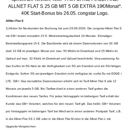
AllNet Flat S
1) Aktion für Neukunden bei Buchung bis zum 29.09.2026: Die congstar Allnet Flat S
mit GB+ kostet monatlich 20 €. Mindestvertragslaufzeit 24 Monate. Einmaliger
Bereitstellungspreis 15 €. Die Bandbreite wird ab einem Datenvolumen von 30 GB
statt 10 GB im jeweiligen Monat von max. 50 Mbit/s im Download und 25 Mbit/s im
Upload auf max. 32 Kbit/s im Download und Upload beschränkt. Voraussetzung für
das Surfen im 5G-Netz ist die Verfügbarkeit von 5G am Standort und ein 5G-fähiges
Endgerät. Sofern 5G am jeweiligen Standort nicht verfügbar ist, surfst Du mit EDGE /
LTE. GB+: Das monatliche Datenvolumen erhöht sich im Tarif Allnet Flat S alle 12
Monate um jeweils 5 GB. Bei Tarifwechsel in einen anderen Tarif gelten die
Konditionen des neuen Tarifes. Für jedes Vertragsjahr im bisherigen Tarif erhält der
Kunde das GB+ Volumen, welches für den neuen Tarif gilt. Das heißt: GB+ Volumen
pro Vertragsjahr im bisherigen Tarif bei Wechsel in einen anderen Postpaid Tarif, z.B.
in die Allnet Flat XS 1 GB oder in die Allnet Flat M oder in die Allnet Flat L mit
Upgrade-Versprechen.