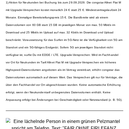
1) Aktion für Neukunden bei Buchung bis zum 29.09.2026: Die congstar Allnet Flat M
mit Upgrade-Versprechen kostet monatlich 24 € statt 25 €. Mindestvertragslaufzeit 24
Monate. Einmaliger Bereitstellungspreis 15 €. Die Bandbreite wird ab einem
Datenvolumen von 60 GB statt 15 GB im jeweiligen Monat von max. 50 Mbit/s im
Download und 25 Mbit/s im Upload auf max. 32 Kbit/s im Download und Upload
beschränkt. Voraussetzung für das Surfen im 5G-Netz ist die Verfügbarkeit von 5G am
Standort und ein 5G-fähiges Endgerät. Sofern 5G am jeweiligen Standort nicht
verfügbar ist, surfst Du mit EDGE / LTE. Upgrade-Versprechen: Wird im Fachhandel
vor Ort für Neukunden im Tarif Allnet Flat M mit Upgrade-Versprechen ein höheres
Highspeed-Datenvolumen angeboten als im Vertrag vereinbart, erhöht congstar das
Datenvolumen automatisch auf diesen Wert. Das Versprechen gilt nur für Verträge, die
über den Fachhandel vor Ort abgeschlossen wurden. Keine automatische Erhöhung
erfolgt, wenn der Neukundentarif unbegrenztes Datenvolumen enthält. Keine
Anpassung erfolgt bei Änderungen bei Geschwindigkeit oder Netzstandard (z. B. 5G).