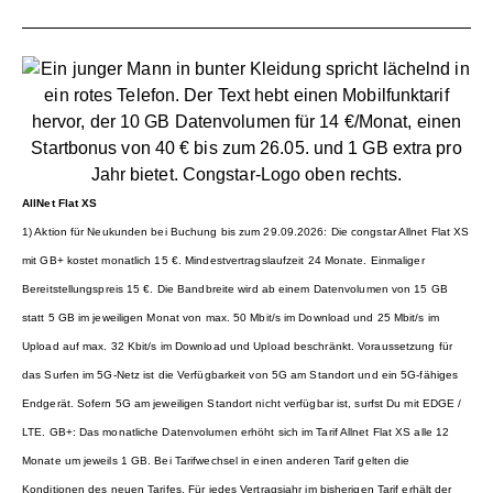
AllNet Flat XS
1) Aktion für Neukunden bei Buchung bis zum 29.09.2026: Die congstar Allnet Flat XS
mit GB+ kostet monatlich 15 €. Mindestvertragslaufzeit 24 Monate. Einmaliger
Bereitstellungspreis 15 €. Die Bandbreite wird ab einem Datenvolumen von 15 GB
statt 5 GB im jeweiligen Monat von max. 50 Mbit/s im Download und 25 Mbit/s im
Upload auf max. 32 Kbit/s im Download und Upload beschränkt. Voraussetzung für
das Surfen im 5G-Netz ist die Verfügbarkeit von 5G am Standort und ein 5G-fähiges
Endgerät. Sofern 5G am jeweiligen Standort nicht verfügbar ist, surfst Du mit EDGE /
LTE. GB+: Das monatliche Datenvolumen erhöht sich im Tarif Allnet Flat XS alle 12
Monate um jeweils 1 GB. Bei Tarifwechsel in einen anderen Tarif gelten die
Konditionen des neuen Tarifes. Für jedes Vertragsjahr im bisherigen Tarif erhält der