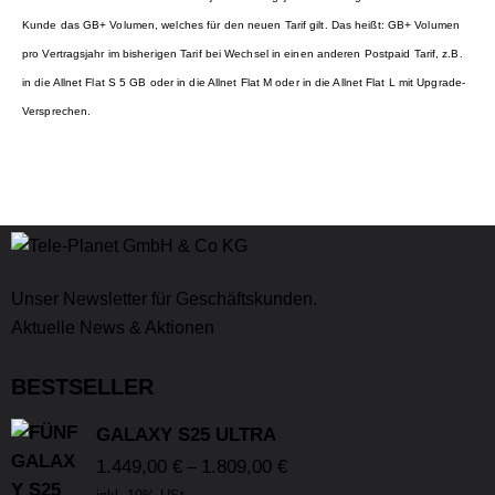
Kunde das GB+ Volumen, welches für den neuen Tarif gilt. Das heißt: GB+ Volumen
pro Vertragsjahr im bisherigen Tarif bei Wechsel in einen anderen Postpaid Tarif, z.B.
in die Allnet Flat S 5 GB oder in die Allnet Flat M oder in die Allnet Flat L mit Upgrade-
Versprechen.
Unser Newsletter für Geschäftskunden.
Aktuelle News & Aktionen
BESTSELLER
GALAXY S25 ULTRA
1.449,00
€
1.809,00
€
–