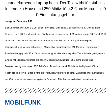
congstar Zuhause 250
Bonusaktion bis zum 31.08.2026: congstar Zuhause 250 kostet 45 €/Monat. Dein
Bonus von 120 € reduziert den Tarifpreis in den ersten 4 Monaten um je 30 € auf 15 €
statt 45 €. Ein noch ausstehender Bonus entfällt bei vorzeitiger Kündigung.
Barauszahlung ausgeschlossen. Mindestvertragslaufzeit: 24 Monate. Einmaliger
Bereitstellungspreis 50 €. Voraussetzung für die Nutzung des Tarifs ist ein geeignetes
Endgerät (gegen Aufpreis erhältlich). congstar Zuhause 250 ermöglicht eine
Datennutzung von max. 250 Mbit/s im Download und 40 Mbit/s im Upload. Ohne
Festnetz-Telefonie. Bitte prüfe die Verfügbarkeit für congstar Zuhause im Fachhandel
vor Ort oder unter: www.congstar.de/internet. Alle Preise inklusive Umsatzsteuer
MOBILFUNK