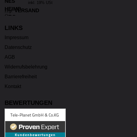
inkl. 19% USt
VERSAND
zzgl.
LINKS
Impressum
Datenschutz
AGB
Widerrufsbelehrung
Barrierefreiheit
Kontakt
BEWERTUNGEN