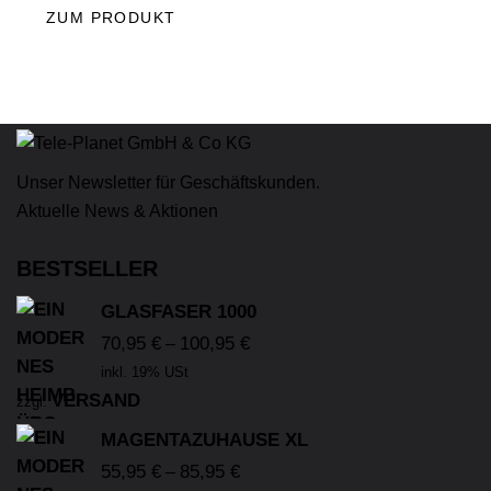
ZUM PRODUKT
Unser Newsletter für Geschäftskunden.
Aktuelle News & Aktionen
BESTSELLER
GLASFASER 1000
70,95
€
100,95
€
–
inkl. 19% USt
VERSAND
zzgl.
MAGENTAZUHAUSE XL
55,95
€
85,95
€
–