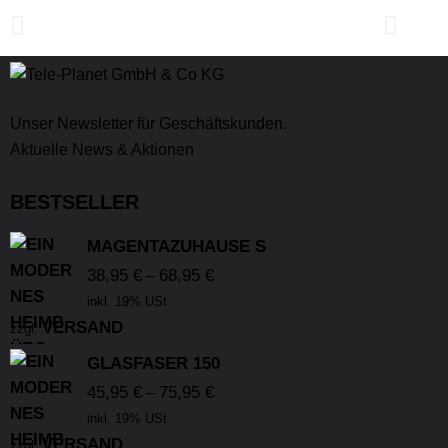
Unser Newsletter für Geschäftskunden.
Aktuelle News & Aktionen
BESTSELLER
MAGENTAZUHAUSE S
38,95
€
68,95
€
–
inkl. 19% USt
VERSAND
zzgl.
GLASFASER 150
45,95
€
75,95
€
–
inkl. 19% USt
VERSAND
zzgl.