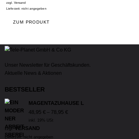
zzgl.
Versand
Lieferzeit: nicht angegeben
ZUM PRODUKT
Unser Newsletter für Geschäftskunden.
Aktuelle News & Aktionen
BESTSELLER
MAGENTAZUHAUSE L
48,95
€
78,95
€
–
inkl. 19% USt
VERSAND
zzgl.
Lieferzeit: nicht angegeben