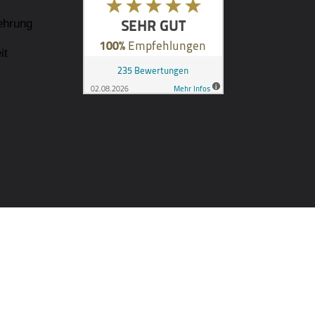
ehrung
it