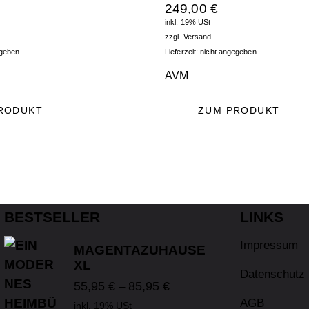
249,00
€
inkl. 19% USt
zzgl.
Versand
egeben
Lieferzeit: nicht angegeben
AVM
RODUKT
ZUM PRODUKT
BESTSELLER
LINKS
Impressum
MAGENTAZUHAUSE
XL
Datenschutz
55,95
€
85,95
€
–
AGB
inkl. 19% USt