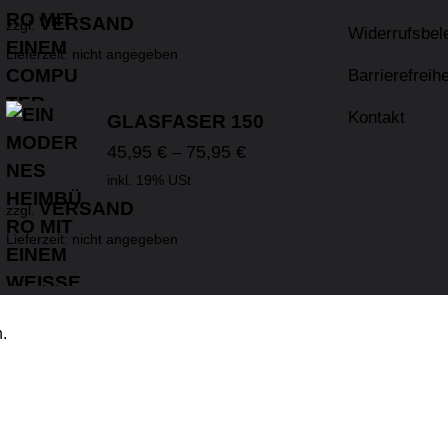
VERSAND
zzgl.
Widerrufsbel
Lieferzeit: nicht angegeben
Barrierefreihe
Kontakt
GLASFASER 150
45,95
€
75,95
€
–
inkl. 19% USt
VERSAND
zzgl.
Lieferzeit: nicht angegeben
.