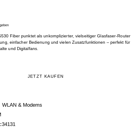
egeben
530 Fiber punktet als unkomplizierter, vielseitiger Glasfaser-Router
tung, einfacher Bedienung und vielen Zusatzfunktionen – perfekt für
te und Digitalfans.
JETZT KAUFEN
:
WLAN & Modems
M
:
34131