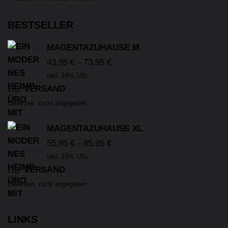
BESTSELLER
MAGENTAZUHAUSE M
43,95
€
73,95
€
–
inkl. 19% USt
VERSAND
zzgl.
Lieferzeit: nicht angegeben
MAGENTAZUHAUSE XL
55,95
€
85,95
€
–
inkl. 19% USt
VERSAND
zzgl.
Lieferzeit: nicht angegeben
LINKS