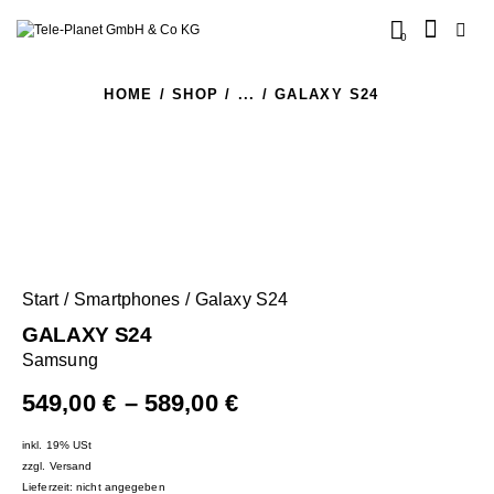
0
HOME
SHOP
...
GALAXY S24
Start
Smartphones
Galaxy S24
GALAXY S24
Samsung
549,00
€
–
589,00
€
inkl. 19% USt
zzgl.
Versand
Lieferzeit: nicht angegeben