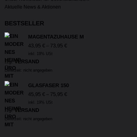
Aktuelle News & Aktionen
BESTSELLER
MAGENTAZUHAUSE M
43,95
€
73,95
€
–
inkl. 19% USt
VERSAND
zzgl.
Lieferzeit: nicht angegeben
GLASFASER 150
45,95
€
75,95
€
–
inkl. 19% USt
VERSAND
zzgl.
Lieferzeit: nicht angegeben