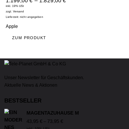
1.199,00
€
–
1.829,00
€
inkl. 19% USt
zzgl.
Versand
Lieferzeit: nicht angegeben
Apple
ZUM PRODUKT
Unser Newsletter für Geschäftskunden.
Aktuelle News & Aktionen
BESTSELLER
MAGENTAZUHAUSE M
43,95
€
73,95
€
–
inkl. 19% USt