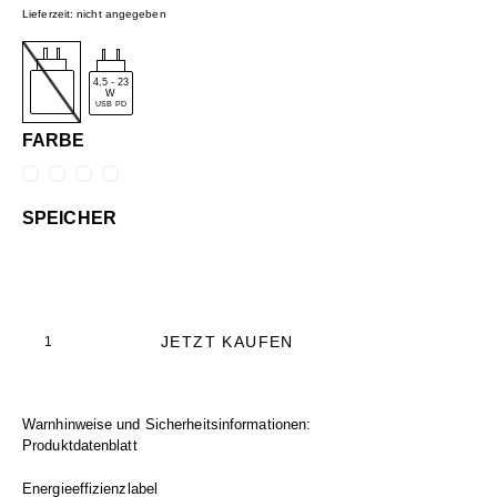
Lieferzeit: nicht angegeben
4,5
-
23
W
USB PD
FARBE
SPEICHER
JETZT KAUFEN
Warnhinweise und Sicherheitsinformationen:
Produktdatenblatt
Energieeffizienzlabel