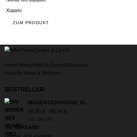
Lieferzeit: nicht angegeben
Xiaomi
ZUM PRODUKT
Unser Newsletter für Geschäftskunden.
Aktuelle News & Aktionen
BESTSELLER
MAGENTAZUHAUSE XL
55,95
€
85,95
€
–
inkl. 19% USt
VERSAND
zzgl.
Lieferzeit: nicht angegeben