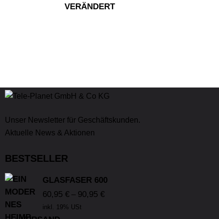
VERÄNDERT
Unser Newsletter für Geschäftskunden.
Aktuelle News & Aktionen
BESTSELLER
GLASFASER 600
60,95
€
90,95
€
–
inkl. 19% USt